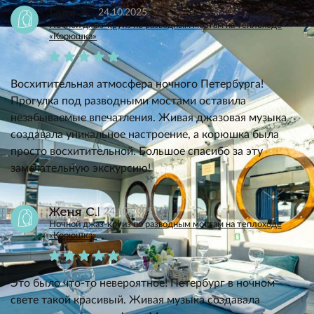
Галя А.
24.10.2025
Ночной джаз-круиз по разводным мостам на теплоходе
«Корюшка»
Восхитительная атмосфера ночного Петербурга!
Прогулка под разводными мостами оставила
незабываемые впечатления. Живая джазовая музыка
создавала уникальное настроение, а корюшка была
просто восхитительной. Большое спасибо за эту
замечательную экскурсию!
Женя С.
24.10.2025
Ночной джаз-круиз по разводным мостам на теплоходе
«Корюшка»
Это было что-то невероятное! Петербург в ночном
свете такой красивый. Живая музыка создавала