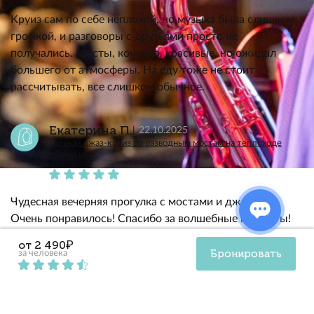
Круиз сам по себе неплохой, но музыка была слишком
громкой, и разговоры с друзьями просто не
получались. Мосты, конечно, красивые, но ожидал
большего от атмосферы. На еду тоже не стоит
рассчитывать, все слишком обычное.
Екатерина П.
22.10.2025
Ночной джаз-круиз по разводным мостам на теплоходе
«Корюшка»
Чудесная вечерняя прогулка с мостами и джазом.
Очень понравилось! Спасибо за волшебные моменты!
от 2 490₽
Бронировать
за человека
Ольга Л.
22.10.2025
Ночной джаз-круиз по разводным мостам на теплоходе
«Корюшка»