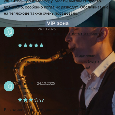
удивительную атмосферу. Мосты выглядят просто
волшебно, особенно когда их разводят. Обслуживание
на теплоходе также очень порадовало.
Анна В.
24.10.2025
Ночной джаз-круиз по разводным мостам на теплоходе
«Корюшка»
Чудесная атмосфера, будто попала в старинный
фильм. Очень уютно на палубе. Музыка как будто
обнимает. Разводные мосты — просто магия!
Элла Э.
24.10.2025
Ночной джаз-круиз по разводным мостам на теплоходе
«Корюшка»
Выходили на ночной джаз-круиз, но, к сожалению,