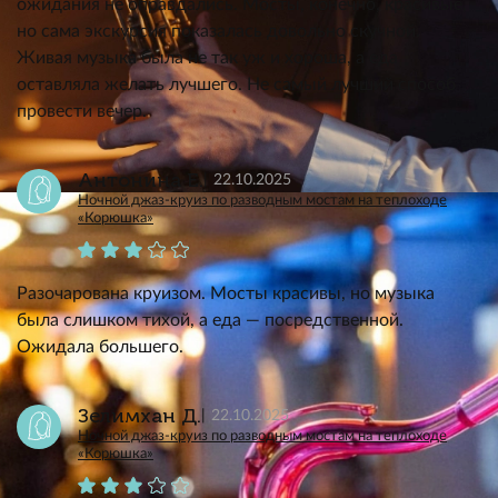
ожидания не оправдались. Мосты, конечно, красивые,
но сама экскурсия показалась довольно скучной.
Живая музыка была не так уж и хороша, а еда
оставляла желать лучшего. Не самый лучший способ
провести вечер.
Антонина Е.
22.10.2025
Ночной джаз-круиз по разводным мостам на теплоходе
«Корюшка»
Разочарована круизом. Мосты красивы, но музыка
была слишком тихой, а еда — посредственной.
Ожидала большего.
Зелимхан Д.
22.10.2025
Ночной джаз-круиз по разводным мостам на теплоходе
«Корюшка»