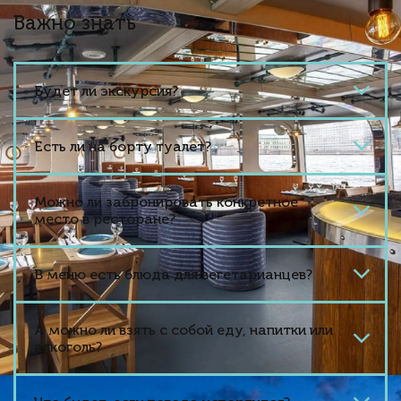
Важно знать
Будет ли экскурсия?
Есть ли на борту туалет?
Можно ли забронировать конкретное
место в ресторане?
В меню есть блюда для вегетарианцев?
А можно ли взять с собой еду, напитки или
алкоголь?