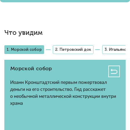
Что увидим
1. Морской собор
2. Петровский док
3. Итальянск
Морской собор
Иоанн Кронштадтский первым пожертвовал
деньги на его строительство. Гид расскажет
о необычной металлической конструкции внутри
храма