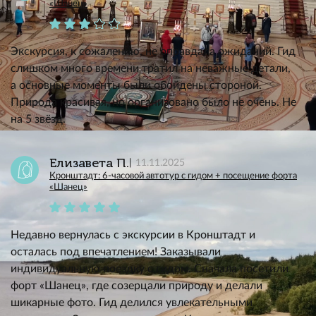
«Шанец»
Экскурсия, к сожалению, не оправдала ожиданий. Гид
слишком много времени тратил на неважные детали,
а основные моменты были обойдены стороной.
Природа красивая, но организовано было не очень. Не
на 5 звёзд.
Елизавета П.
11.11.2025
Кронштадт: 6-часовой автотур с гидом + посещение форта
«Шанец»
Недавно вернулась с экскурсии в Кронштадт и
осталась под впечатлением! Заказывали
индивидуальную поездку с гидом. Сначала посетили
форт «Шанец», где созерцали природу и делали
шикарные фото. Гид делился увлекательными