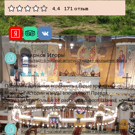
4,4 171 отзыв
Смирнов Игорь
11.11.2025
Кронштадт: 6-часовой автотур с гидом + посещение форта
«Шанец»
Поехали с друзьями вспомнить старые времена.
Местные истории и виды впечатляют! Правда,
ожидали чуть больше от рассказов о форт Шанец, но
в целом было интересно. Рекомендуем!
Наташа Д.
11.11.2025
Кронштадт: 6-часовой автотур с гидом + посещение форта