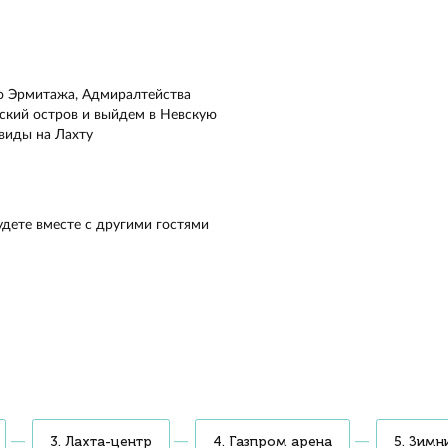
палубном теплоходе «Москва-64». В ночной подсветке на
о неба вам откроются панорамные виды на Петропавловс
ь, Лахта-центр, Зимний дворец, Исаакий, Адмиралтейство
 и «Аврора». На ваших глазах разведут свои пролёты чет
тых моста, в том числе Дворцовый и Троицкий. А пока г
гнями, потанцуете на нижней палубе под хиты с баром и 
 не забудется
 организатор мероприятия
а
тся пролёты Дворцового, Троицкого,
 мостов. Всё — с открытой палубы, под