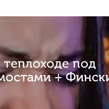
: Мосты и Финский залив
 на теплоходе 
и мостами + Ф