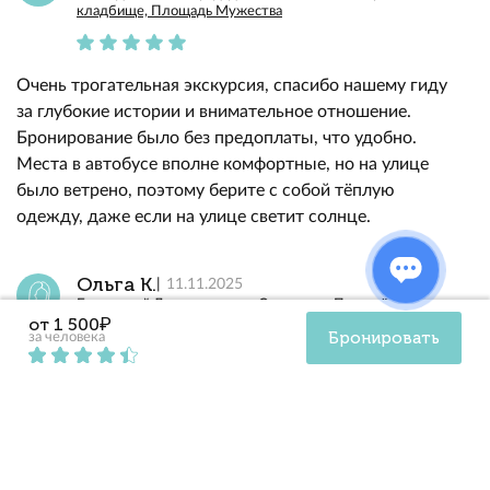
кладбище, Площадь Мужества
Очень трогательная экскурсия, спасибо нашему гиду
за глубокие истории и внимательное отношение.
Бронирование было без предоплаты, что удобно.
Места в автобусе вполне комфортные, но на улице
было ветрено, поэтому берите с собой тёплую
одежду, даже если на улице светит солнце.
Ольга К.
11.11.2025
Блокадный Ленинград: дом Савичевых, Пискарёвское
от 1 500₽
кладбище, Площадь Мужества
Бронировать
за человека
Великолепно! Экскурсия просто захватила меня, гид
объяснил всё доходчиво. Хотелось бы вернуться
вновь.