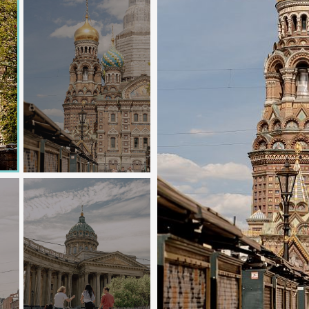
инского. Храм включает в себя две церкви: нижняя церко
кийского Чудотворца, верхняя — во имя Богоявления.
в память обо всех русских моряках, когда-либо погибших 
ви иконы в честь победы российского флота над Турцией и
овием, чтобы крест на его куполе служил ориентиром для
ользовали как кинотеатр. А после войны в ней разместил
 В 1990-е собору вернули изначальную функцию и начали
в число действующих церквей.
олотыми куполами. В отделке храма гармонично сочетают
далеку находится Цусимский мемориал и другие памятник
 числе относящиеся к современным событиям. Вокруг раз