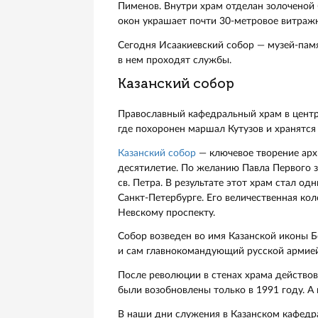
памяти преподобного родился Пе
Со строительством собора связ
другими церквями — на протяже
несмотря на большой масштаб р
Петербург со всей страны. Во м
смерть, как только закончится 
архитектор так тянул с заверше
Над внутренним убранством Исаа
Пименов. Внутри храм отделан з
окон украшает почти 30-метров
Сегодня Исаакиевский собор — 
в нем проходят службы.
Казанский собор
Православный кафедральный хра