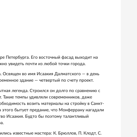
пас на Крови)
ой собор
амом центре Петербурга. Его восточный фасад выходит н
купола можно увидеть почти из любой точки города.
онферрана. Освящен во имя Исаакия Далматского — в де