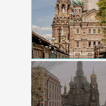
работы архитектора Саввы Чевак
освящена во имя Николая Мирли
Собор был основан в 1903 году 
Екатерина II отдала в дар церк
Швецией. Строили здание с усл
мореплавателей.
В советский период церковь исп
филиал Военно-морского музея.
реставрацию. Сейчас он входит 
Здание двухэтажное, с пятью з
голубой и золотой цвета. Непо
честь погибших моряков, в том
красивый парк.