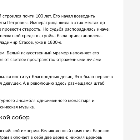
тектуры, которой славится Петербург. Автор проекта — 
е подходит для Москвы, чем для Питера. Таким было по
л соорудить собор в «истинно русском стиле» на месте
ндра II. В здании хранится кусок брусчатки, на которую 
амни стали одной из реликвий храма.
бора завершили в 1883 году, а освятили только в 1907-м.
етны мотивы традиционных московских церквей,
о времени заняли отделочные работы. Почти всё внутрен
окрывают мозаичные панно. Площадь мозаики — 7065 кв. 
ыла неутешительной: его закрыли и даже хотели снести,
е 1990-х открыли как музей после долгих лет реставрации
ново освящен, с тех пор и по сегодняшний день в нем
жения.