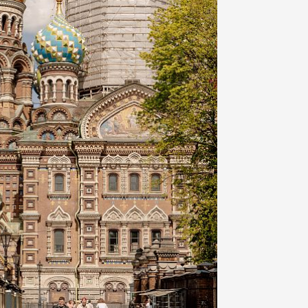
вь
в боях.
и
ся
и в
бит