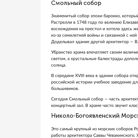
сооружений с точки зрения архи
Парланд.
По своему облику здание больш
Александра III. Император веле
последнего покушения на Алекса
смертельно раненый царь. Эти к
Строительство девятиглавого со
внешнем оформлении храма зам
древнерусского зодчества. Мног
пространство Спаса на Крови п
После революции участь храма б
этому помешала война. А в конц
2004 году Спас на Крови был за
проводятся постоянные богослу
Смольный собор