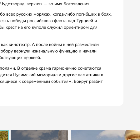
, который строился почти 100 лет. Его начал возводить
нию Елизаветы Петровны. Императрица жила в этих места
а здесь же провести старость. Но судьба распорядилась 
нной с ней нехваткой средств стройка была приостановле
ектор — Владимир Стасов, уже в 1830-е.
оим величием. Белый искусственный мрамор наполняет ег
ады дополняют светлое пространство отраженными луча
 собора открылся институт благородных девиц. Это было п
ведение для девушек. А в революцию здесь размещался ш
ь архитектурного ансамбля одноименного монастыря и
вучит классическая музыка.
й Морской собор
соборов Российской империи. Великолепный памятник ба