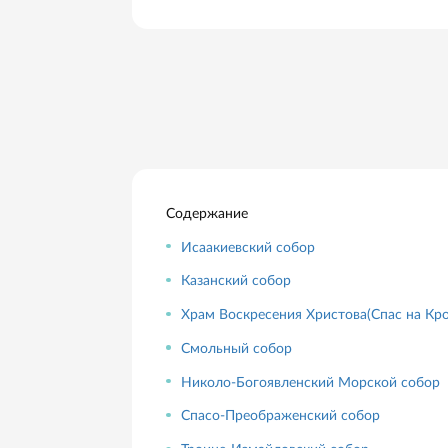
известны даже за пределами Рос
культурно-исторический интерес
которыми богат Петербург
Содержание
Исаакиевский собор
Казанский собор