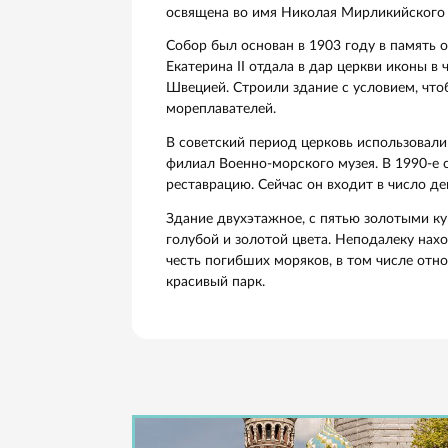
Знаменитый собор эпохи барокко
Растрелли в 1748 году по веле
восхождения на престол и хотел
из-за семилетней войны и связа
Доделывал здание другой архит
Убранство храма впечатляет св
светом, а хрустальные балюстр
солнца.
В середине XVIII века в здании
российской истории учебное за
большевиков.
Сегодня Смольный собор — част
концертный зал. В храме часто з
Николо-Богоявленски
Это самый крупный из морских 