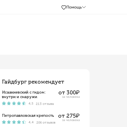
П
Гайдбург рекомендует
от 
Исаакиевский с гидом:
внутри и снаружи
за ч
4,5
213 отзыва
ы