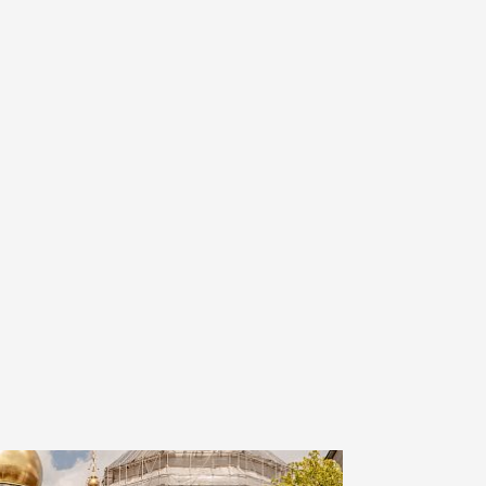
х до
иначе:
на.
о
ми
ервое в
таб
рокко