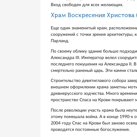
где похоронен маршал Кутузов 
Казанский собор
— ключевое тво
десятилетие. По желанию Павла
св. Петра. В результате этот х
Санкт-Петербурге. Его величест
Невскому проспекту.
Собор возведен во имя Казанск
и сам главнокомандующий русск
После революции в стенах храм
были возобновлены только в 199
В наши дни служения в Казанск
Вход свободен для всех желаю
Храм Воскресения Хри
Еще один знаменитый храм, ра