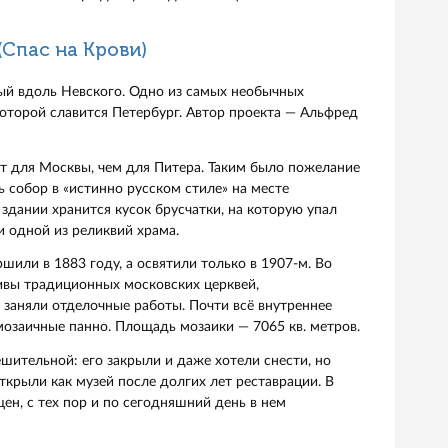
и хранятся трофейные французские знамена.
рение архитектора Воронихина. На его строительство у
 Первого здание должно было походить на ватиканский 
рам стал одним из самых грандиозных религиозных сооруж
венная колоннада словно раскрыла объятья, обратившись
ой иконы Божией Матери. Перед ней молились простые с
ой армией в ходе войны 1812 года.
а действовал Музей религии и атеизма. Богослужения в н
1 году. А в 2000 г. храм получил звание кафедрального с
ом кафедральном соборе доступны для посещения беспл
щих.
стова (Спас на Крови)
сположенный вдоль Невского. Одно из самых необычных