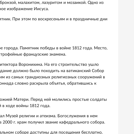
тр I. Современное здание — четвертый по счету проект.
ана любопытная легенда. Строился он долго по сравнени
нии 40 лет. Такие темпы удивляли современников, даже
абот и необходимость возить материалы на стройку в Са
ногом из-за этого бытует предание, что Монферрану нага
строительство Исаакия. Будто бы поэтому талантливый
нием собора.
кия трудились известные мастера: К. Брюллов, П. Клодт,
олоченой бронзой, малахитом, лазуритом и мозаикой. Од
ое витражное изображение Иисуса.
музей-памятник. При этом по воскресеньям и в празднич
м в центре города. Памятник победы в войне 1812 года.