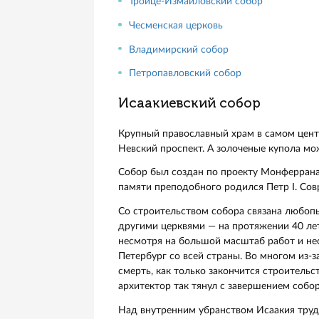
Храм Воскресения Христова(С
Смольный собор
Николо-Богоявленский Морск
Спасо-Преображенский собор
Троице-Измайловский собор
Чесменская церковь
Владимирский собор
Петропавловский собор
Исаакиевский собор
Крупный православный храм в с
Невский проспект. А золоченые 
Собор был создан по проекту М