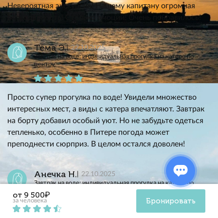
Невероятная экскурсия! Нашему капитану огромная
благодарность! Столько эмоций! Очень понравилось!
Тёма Э.
22.10.2025
Завтрак на воде: индивидуальная прогулка на катере по
центру
Просто супер прогулка по воде! Увидели множество
интересных мест, а виды с катера впечатляют. Завтрак
на борту добавил особый уют. Но не забудьте одеться
тепленько, особенно в Питере погода может
преподнести сюрприз. В целом остался доволен!
Анечка Н.
22.10.2025
Завтрак на воде: индивидуальная прогулка на катере по
центру
от 9 500₽
Бронировать
за человека