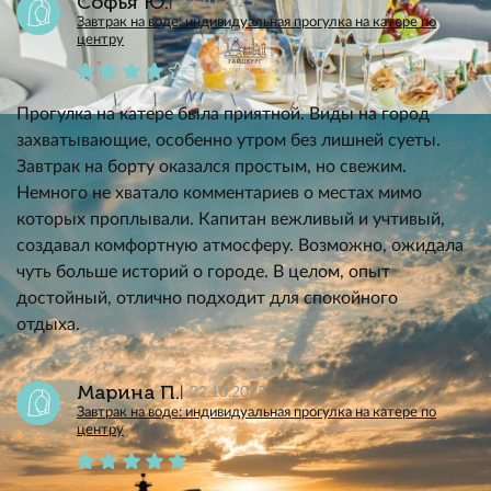
Софья Ю.
22.10.2025
Завтрак на воде: индивидуальная прогулка на катере по
центру
Прогулка на катере была приятной. Виды на город
захватывающие, особенно утром без лишней суеты.
Завтрак на борту оказался простым, но свежим.
Немного не хватало комментариев о местах мимо
которых проплывали. Капитан вежливый и учтивый,
создавал комфортную атмосферу. Возможно, ожидала
чуть больше историй о городе. В целом, опыт
достойный, отлично подходит для спокойного
отдыха.
Марина П.
22.10.2025
Завтрак на воде: индивидуальная прогулка на катере по
центру