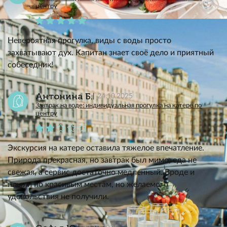
центру
Невероятная прогулка, виды с воды просто
захватывают дух. Капитан знает своё дело и приятный
собеседник!
Антонина Б.
24.10.2025
Завтрак на воде: индивидуальная прогулка на катере по
центру
Экскурсия на катере оставила тяжелое впечатление.
Природа прекрасная, но завтрак был мимо, еда не
свежая, а сервис достаточно медленный. Вроде и
плыли по красивым местам, но желаемого
удовольствия не получили.