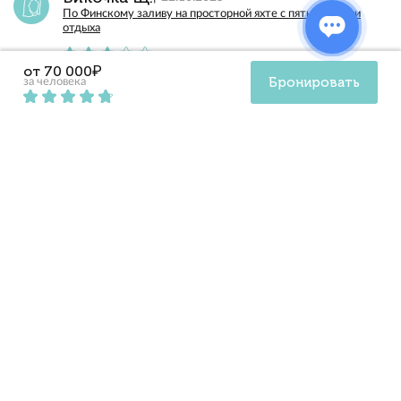
По Финскому заливу на просторной яхте с пятью зонами
отдыха
от 70 000₽
Бронировать
за человека
На яхте было не так уж комфортно. Места маловато,
даже не успели насладиться видом из-за
ограниченного пространства. Не рекомендую.
Иванов Сергей
18.10.2025
По Финскому заливу на просторной яхте с пятью зонами
отдыха
Приятное путешествие на яхте, можно с душевной
компанией, в тёплое время года особенно здорово.
Экипаж внимательный, учтут все пожелания, и
насладиться видами можно в полной мере.
Светлана К.
18.10.2025