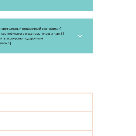
Как отменить заказ? | Какие существуют правила
возврата? | Как изменить заказ? | ...
Что такое виртуальный подарочный сертификат? |
У вас есть сертификаты в виде пластиковых карт? |
Как оплатить экскурсию подарочным
сертификатом? | ...