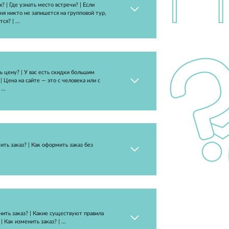
Чем индивидуальные мероприятия отличаются от
групповых? | Где узнать место встречи? | Если
кроме меня никто не запишется на групповой тур,
он состоится? | ...
Как узнать цену? | У вас есть скидки большим
группам? | Цена на сайте — это с человека или с
группы? | ...
Как оплатить заказ? | Как оформить заказ без
оплаты?