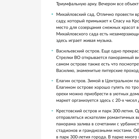
Снег делает и без того прекра
в зимний период преображаются,
На прогулке по Петербургу зимо
дискомфорт. Надевайте непромо
Здесь сосредоточено много арх
раньше, в зимнем наряде они пр
прогулки фотографии навсегда 
Места, где обязательно нужно п
Невский проспект. Пешая прог
вам повстречаются знаменитый
Адмиралтейство. Куда ни загл
— можно забежать погреться 
Дворцовая площадь. Главная 
Здесь вы увидите визитные к
Триумфальную арку. Вечером 