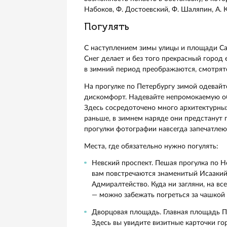
Любителям шедевров отечествен
архитектурный комплекс из 7 зд
Здесь можно ознакомиться с ле
деталях страшную и эффектную 
в глубины «Девятого вала» Айва
Днепре» Куинджи.
Если хочется чего-то современн
есть всё, что должно быть в от
экспонаты, интересная подача м
займет 2-2,5 часа. И это время
В Питере много квартир великих
возможность попасть в обстанов
Набоков, Ф. Достоевский, Ф. Ша
Погулять
С наступлением зимы улицы и 