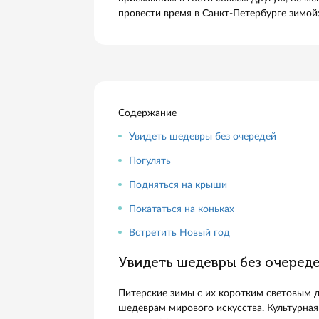
Летний Петербург — настоящий м
Но и в зимнем Питере есть особ
приехавшим в гости совсем друг
провести время в Санкт-Петербу
Содержание
Увидеть шедевры без очереде
Погулять
Подняться на крыши
Покататься на коньках