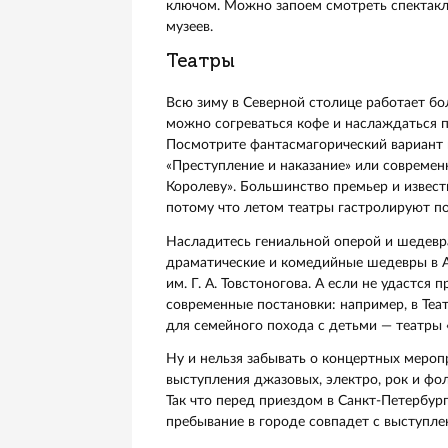
Встретить Новый год
Увидеть шедевры без 
Питерские зимы с их коротким 
шедеврам мирового искусства. К
ключом. Можно запоем смотреть
музеев.
Театры
Всю зиму в Северной столице ра
можно согреваться кофе и насл
Посмотрите фантасмагорический
«Преступление и наказание» ил
Королеву». Большинство премье
потому что летом театры гастр
Насладитесь гениальной оперо