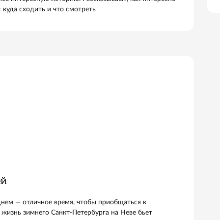
агнит для туристов. Белые ночи, кораблики, развод мосто
ая прелесть. Зимой город преображается и предлагает
ую, не менее интересную историю. Рассказываем, как ин
рге зимой: куда сходить и что смотреть
й