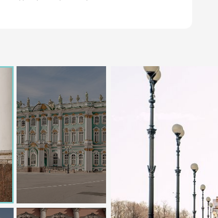
ровести время на морозном воздухе можно в Михайловс
асу на Крови. Зимой тут тихо и умиротворенно — идеаль
х красот во время длительной прогулки. На территории
амерзающий пруд, где круглый год живут уточки. Каждый
о прекрасное место для прогулок в погожий зимний дене
орамный вид на Дворцовую набережную и Петропавловку.
 посмотреть: Кунсткамера, Ростральные колонны, памятн
ие проходные дворы, памятник конке.
альном парке культуры и отдыха им. Кирова (ЦПКиО) на
ть по тропинкам, пить чай и кормить орешками белок. Ч
тных домиках-прилавках, украшенных гирляндами. Такой
0-х чисел декабря.
0-летия. Одно из самых интересных мест, куда стоит
нтичных видов и активного отдыха. Отсюда открывается
 с урбанистическими пейзажами Питера, одним из красив
остами. Обойдя стадион, по пешеходному мосту можно п