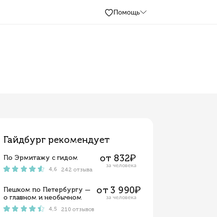
П
м
Гайдбург рекомендует
от 
По Эрмитажу с гидом
за ч
4,6
242 отзыва