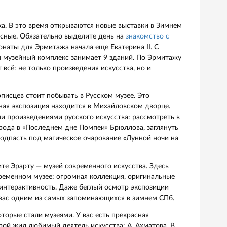
едевры в Александрийском и Большом драматическом те
не удастся приобрести билеты на эти площадки, сходите на
мер, в Театр дождей или Приют комедианта. А лучшие ме
— театры «Куклы», «Зазеркалье» и «Лицедеи».
тных мероприятиях Петербурга. Например, можно посмотр
, рок и фолк исполнителей в современных музыкальных кл
-Петербург узнайте расписание концертов. Вдруг ваше
с выступлением любимого исполнителя.
 Эрмитажа. В это время открываются новые выставки в
ые, живописные. Обязательно выделите день на
знакомств
ирать экспонаты для Эрмитажа начала еще Екатерина II. С
 И сегодня музейный комплекс занимает 9 зданий. По Э
 поражает всё: не только произведения искусства, но и