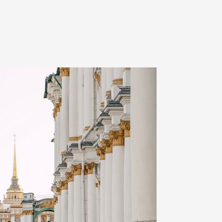
ком
ное
 вечер
к. Со
 На
ик
ай и
 арт-
ейших
ерейти