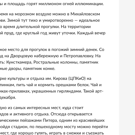
сный город еще более красивым. Достопримечательности и
 смотрятся сказочно и таинственно.
й одевайтесь теплее, чтобы получить удовольствие, а не
каемую обувь и отправляйтесь в исторический центр гор
итектурных достопримечательностей. И даже если вы их
едстанут перед вами в ином образе. А сделанные во врем
запечатлеют сказочную питерскую атмосферу.
огулять:
улка по Невскому сблизит вас с Санкт-Петербургом. По п
 Исаакий и Казанский собор, Аничков мост, дом Зингера
яни, на всей улице компактно разместились театры, музеи
за чашкой горячего шоколада.
площадь Петербурга поражает роскошью дворцовых пост
арточки города — Зимний дворец, Александровскую колон
все объекты и площадь горят миллионом огней иллюмин