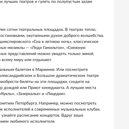
очередей
световым днем — отличное время, чтобы приобщаться к
ультурная жизнь зимнего Санкт-Петербурга на Неве бьет
 спектакли лучших театров и гулять по полупустым зала
ботает более сотни театральных площадок. В театрах теп
аждаться постановками, окутанными духом доброго волш
 вариант шекспировского «Сна в летнюю ночь», классиче
и современные мюзиклы — «Леди Гамильтон», «Снежную
р и известных представлений можно увидеть только зимо
олируют по всему миру или отдыхают.
й и шедевральным балетом в Мариинке. Или посмотрите