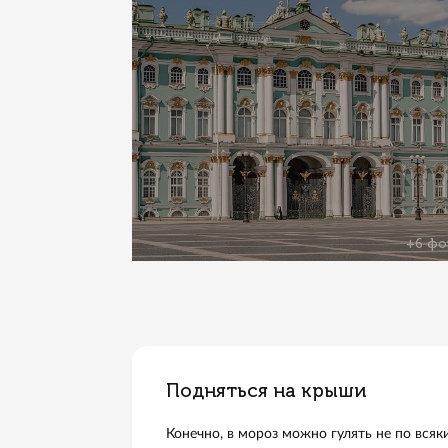
в парк 300-летия города. В па
на тюбинге или санках с горки