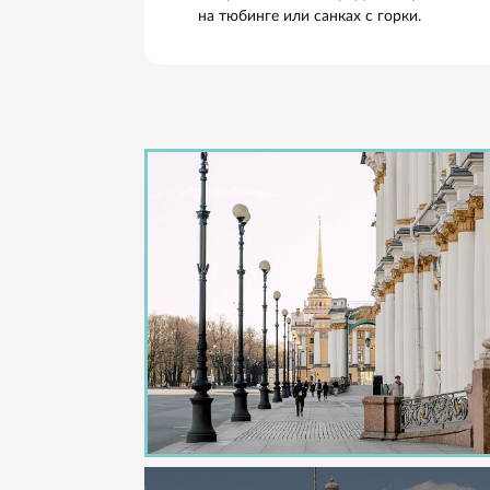
Михайловский сад. Отлично п
саду, который примыкает к Сп
место для созерцания снежны
Михайловского сада есть нез
здесь играет живая музыка.
Васильевский остров. Еще одн
Стрелки ВО открывается пан
самом острове также есть что
Василию, знаменитые питерск
Елагин остров. Зимой в Центр
Елагином острове хорошо гуля
орехи можно приобрести в ую
маркет организуется здесь с 2
Крестовский остров и парк 30
отправляться искателям рома
панорама залива в сочетании
стадионов и грандиозными м