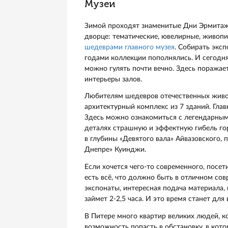
драматические и комедийные ш
им. Г. А. Товстоногова. А если 
современные постановки: напри
для семейного похода с детьми 
Ну и нельзя забывать о концер
выступления джазовых, электро
Так что перед приездом в Санкт
пребывание в городе совпадет 
Музеи
Зимой проходят знаменитые Дни
дворце: тематические, ювелирн
шедеврами главного музея
. Соб
годами коллекции пополнялись.
можно гулять почти вечно. Здесь
интерьеры залов.