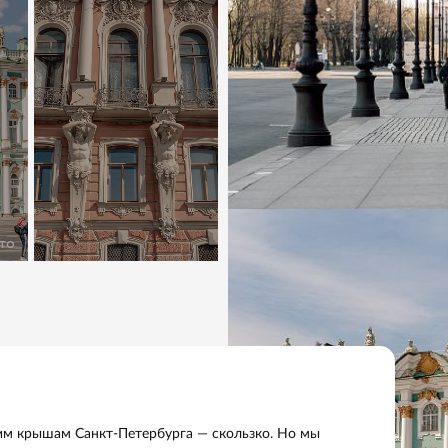
рке много мест, где хорошо гулять, играть в снежки и съе
.