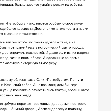
ных живописцев стоит побывать в Русском музее. Это
аний. Главная экспозиция находится в Михайловском дво
гендарными произведениями русского искусства: рассмот
гибель города в «Последнем дне Помпеи» Брюллова, заг
зовского, подпасть под магическое очарование «Лунной н
ого, посетите Эрарту — музей современного искусства. Зд
личном современном музее: огромная коллекция, оригина
атериала, интерактивность. Даже беглый осмотр экспози
 станет для вас одним из самых запоминающихся в зимнем
 людей, которые стали музеями. У вас есть прекрасная
ку, в которой жил любимый деятель искусства: А. Ахматов
ляпин, А. Куинджи. Только заранее узнайте режим их рабо
площади Санкт-Петербурга наполняются особым очарован